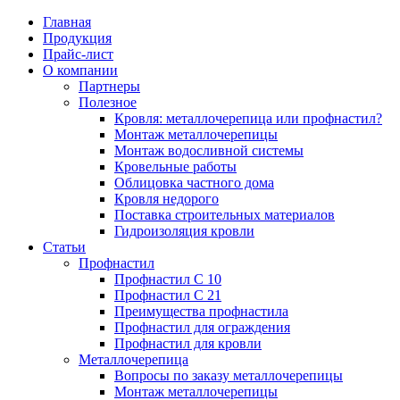
Главная
Продукция
Прайс-лист
Партнеры
Цена на профнастил
Профнастил
Кровля: металл
Профнастил С 
Вопросы по за
Преимущества 
О компании
профнастил?
Партнеры
Полезное
Цена на металлочерепицу
Полезное
Металлочерепица
Профнастил С 
Монтаж метал
Кровля: металлочерепица или профнастил?
Монтаж метал
Монтаж металлочерепицы
Монтаж водосливной системы
Карнизная планка
Преимущества 
Преимущества 
Кровельные работы
Монтаж водосл
Облицовка частного дома
Кровля недорого
Ендова нижняя
Профнастил дл
Ондулин или м
Поставка строительных материалов
Кровельные ра
Гидроизоляция кровли
Ендова верхняя фигурная
Профнастил дл
Статьи
Профнастил
Облицовка час
Профнастил С 10
Ветровая планка
Профнастил С 21
Кровля недоро
Преимущества профнастила
Профнастил для ограждения
Зонт на трубу
Профнастил для кровли
Поставка стро
Металлочерепица
Вопросы по заказу металлочерепицы
Конек фигурный
Монтаж металлочерепицы
Гидроизоляция