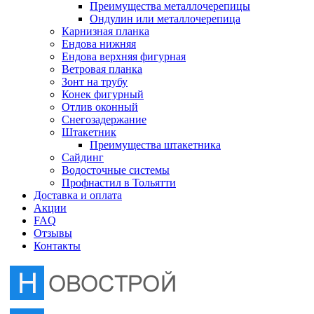
Преимущества металлочерепицы
Отлив оконный
Ондулин или металлочерепица
Карнизная планка
Ендова нижняя
Снегозадержание
Ендова верхняя фигурная
Ветровая планка
Зонт на трубу
Штакетник
Конек фигурный
Отлив оконный
Снегозадержание
Сайдинг
Штакетник
Преимущества штакетника
Сайдинг
Водосточные системы
Водосточные системы
Профнастил в Тольятти
Профнастил в Тольятти
Доставка и оплата
Акции
FAQ
Отзывы
Контакты