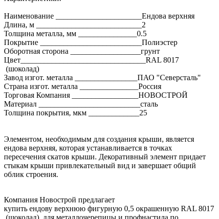
Наименование ______________________Ендова верхняя
Длина, м ___________________________2
Толщина металла, мм _______________0.5
Покрытие __________________________Полиэстер
Оборотная сторона __________________грунт
Цвет________________________________RAL 8017
(шоколад)
Завод изгот. металла ________________ПАО "Северсталь"
Страна изгот. металла _______________Россия
Торговая Компания _________________НОВОСТРОЙ
Материал __________________________сталь
Толщина покрытия, мкм _____________25
Элементом, необходимым для создания крыши, является
ендова верхняя, которая устанавливается в точках
пересечения скатов крыши. Декоративный элемент придает
стыкам крыши привлекательный вид и завершает общий
облик строения.
Компания Новострой предлагает
купить ендову верхнюю фигурную 0,5 окрашенную RAL 8017
(шоколад) для металлочерепицы и профнастила по