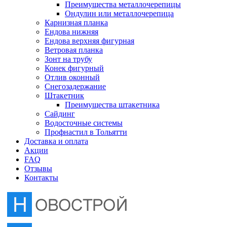
Преимущества металлочерепицы
Отлив оконный
Ондулин или металлочерепица
Карнизная планка
Ендова нижняя
Снегозадержание
Ендова верхняя фигурная
Ветровая планка
Зонт на трубу
Штакетник
Конек фигурный
Отлив оконный
Снегозадержание
Сайдинг
Штакетник
Преимущества штакетника
Сайдинг
Водосточные системы
Водосточные системы
Профнастил в Тольятти
Профнастил в Тольятти
Доставка и оплата
Акции
FAQ
Отзывы
Контакты