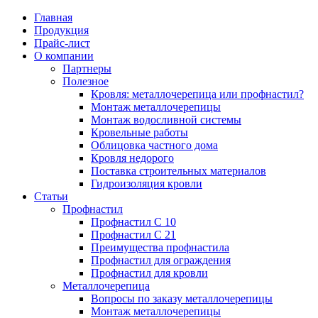
Главная
Продукция
Прайс-лист
Партнеры
Цена на профнастил
Профнастил
Кровля: металл
Профнастил С 
Вопросы по за
Преимущества 
О компании
профнастил?
Партнеры
Полезное
Цена на металлочерепицу
Полезное
Металлочерепица
Профнастил С 
Монтаж метал
Кровля: металлочерепица или профнастил?
Монтаж метал
Монтаж металлочерепицы
Монтаж водосливной системы
Карнизная планка
Преимущества 
Преимущества 
Кровельные работы
Монтаж водосл
Облицовка частного дома
Кровля недорого
Ендова нижняя
Профнастил дл
Ондулин или м
Поставка строительных материалов
Кровельные ра
Гидроизоляция кровли
Ендова верхняя фигурная
Профнастил дл
Статьи
Профнастил
Облицовка час
Профнастил С 10
Ветровая планка
Профнастил С 21
Кровля недоро
Преимущества профнастила
Профнастил для ограждения
Зонт на трубу
Профнастил для кровли
Поставка стро
Металлочерепица
Вопросы по заказу металлочерепицы
Конек фигурный
Монтаж металлочерепицы
Гидроизоляция