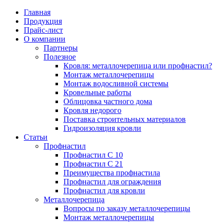
Главная
Продукция
Прайс-лист
Партнеры
Цена на профнастил
Профнастил
Кровля: металл
Профнастил С 
Вопросы по за
Преимущества 
О компании
профнастил?
Партнеры
Полезное
Цена на металлочерепицу
Полезное
Металлочерепица
Профнастил С 
Монтаж метал
Кровля: металлочерепица или профнастил?
Монтаж метал
Монтаж металлочерепицы
Монтаж водосливной системы
Карнизная планка
Преимущества 
Преимущества 
Кровельные работы
Монтаж водосл
Облицовка частного дома
Кровля недорого
Ендова нижняя
Профнастил дл
Ондулин или м
Поставка строительных материалов
Кровельные ра
Гидроизоляция кровли
Ендова верхняя фигурная
Профнастил дл
Статьи
Профнастил
Облицовка час
Профнастил С 10
Ветровая планка
Профнастил С 21
Кровля недоро
Преимущества профнастила
Профнастил для ограждения
Зонт на трубу
Профнастил для кровли
Поставка стро
Металлочерепица
Вопросы по заказу металлочерепицы
Конек фигурный
Монтаж металлочерепицы
Гидроизоляция