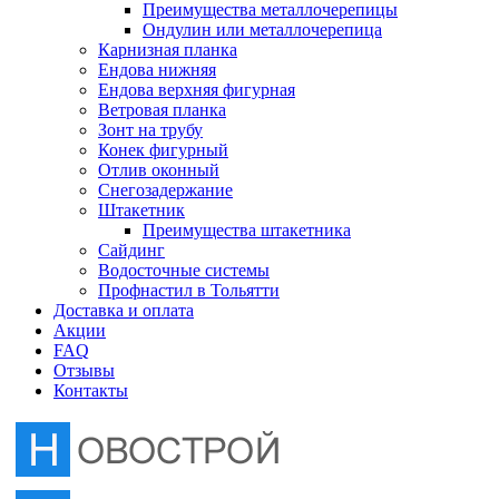
Преимущества металлочерепицы
Отлив оконный
Ондулин или металлочерепица
Карнизная планка
Ендова нижняя
Снегозадержание
Ендова верхняя фигурная
Ветровая планка
Зонт на трубу
Штакетник
Конек фигурный
Отлив оконный
Снегозадержание
Сайдинг
Штакетник
Преимущества штакетника
Сайдинг
Водосточные системы
Водосточные системы
Профнастил в Тольятти
Профнастил в Тольятти
Доставка и оплата
Акции
FAQ
Отзывы
Контакты