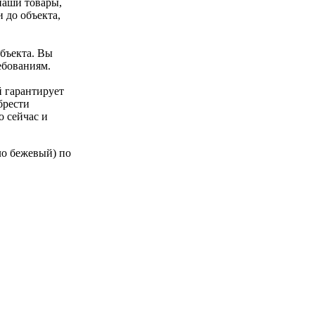
наши товары,
 до объекта,
объекта. Вы
ебованиям.
 гарантирует
брести
 сейчас и
ло бежевый) по