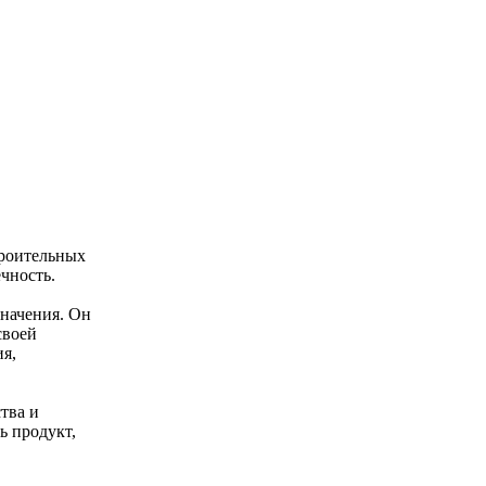
троительных
чность.
значения. Он
своей
я,
тва и
ь продукт,