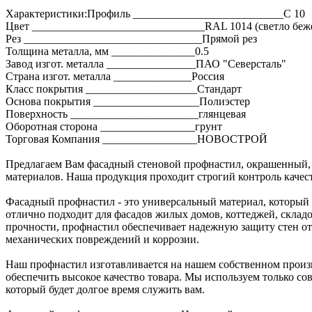
Характеристики:Профиль ___________________________C 10
Цвет _______________________________RAL 1014 (светло беж
Рез ________________________________Прямой рез
Толщина металла, мм _______________0.5
Завод изгот. металла ________________ПАО "Северсталь"
Страна изгот. металла ______________Россия
Класс покрытия ____________________Стандарт
Основа покрытия ___________________Полиэстер
Поверхность _______________________глянцевая
Оборотная сторона _________________грунт
Торговая Компания _________________НОВОСТРОЙ
Предлагаем Вам фасадный стеновой профнастил, окрашенный, 
материалов. Наша продукция проходит строгий контроль качест
Фасадный профнастил - это универсальный материал, который 
отлично подходит для фасадов жилых домов, коттеджей, склад
прочности, профнастил обеспечивает надежную защиту стен от
механических повреждений и коррозии.
Наш профнастил изготавливается на нашем собственном произво
обеспечить высокое качество товара. Мы используем только со
который будет долгое время служить вам.