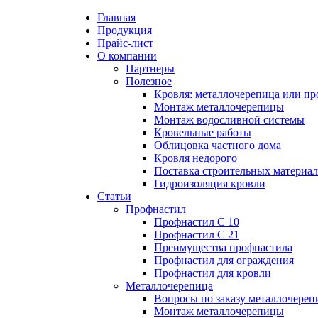
Главная
Продукция
Прайс-лист
Партнеры
Цена на профнастил
Профнастил
Кровля: металл
Профнастил С 
Вопросы по за
Преимущества 
О компании
профнастил?
Партнеры
Полезное
Цена на металлочерепицу
Полезное
Металлочерепица
Профнастил С 
Монтаж метал
Кровля: металлочерепица или пр
Монтаж метал
Монтаж металлочерепицы
Монтаж водосливной системы
Карнизная планка
Преимущества 
Преимущества 
Кровельные работы
Монтаж водосл
Облицовка частного дома
Кровля недорого
Ендова нижняя
Профнастил дл
Ондулин или м
Поставка строительных материа
Кровельные ра
Гидроизоляция кровли
Ендова верхняя фигурная
Профнастил дл
Статьи
Профнастил
Облицовка час
Профнастил С 10
Ветровая планка
Профнастил С 21
Кровля недоро
Преимущества профнастила
Профнастил для ограждения
Зонт на трубу
Профнастил для кровли
Поставка стро
Металлочерепица
Вопросы по заказу металлочере
Конек фигурный
Монтаж металлочерепицы
Гидроизоляция