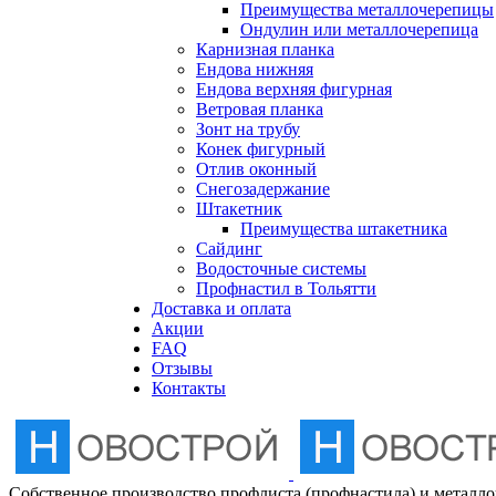
Преимущества металлочерепицы
Отлив оконный
Ондулин или металлочерепица
Карнизная планка
Ендова нижняя
Снегозадержание
Ендова верхняя фигурная
Ветровая планка
Зонт на трубу
Штакетник
Конек фигурный
Отлив оконный
Снегозадержание
Сайдинг
Штакетник
Преимущества штакетника
Сайдинг
Водосточные системы
Водосточные системы
Профнастил в Тольятти
Профнастил в Тольятти
Доставка и оплата
Акции
FAQ
Отзывы
Контакты
Собственное производство профлиста (профнастила) и металл