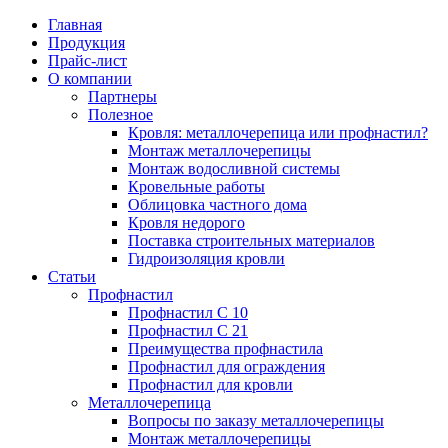
Главная
Продукция
Прайс-лист
Партнеры
Цена на профнастил
Профнастил
Кровля: металл
Профнастил С 
Вопросы по за
Преимущества 
О компании
профнастил?
Партнеры
Полезное
Цена на металлочерепицу
Полезное
Металлочерепица
Профнастил С 
Монтаж метал
Кровля: металлочерепица или профнастил?
Монтаж метал
Монтаж металлочерепицы
Монтаж водосливной системы
Карнизная планка
Преимущества 
Преимущества 
Кровельные работы
Монтаж водосл
Облицовка частного дома
Кровля недорого
Ендова нижняя
Профнастил дл
Ондулин или м
Поставка строительных материалов
Кровельные ра
Гидроизоляция кровли
Ендова верхняя фигурная
Профнастил дл
Статьи
Профнастил
Облицовка час
Профнастил С 10
Ветровая планка
Профнастил С 21
Кровля недоро
Преимущества профнастила
Профнастил для ограждения
Зонт на трубу
Профнастил для кровли
Поставка стро
Металлочерепица
Вопросы по заказу металлочерепицы
Конек фигурный
Монтаж металлочерепицы
Гидроизоляция