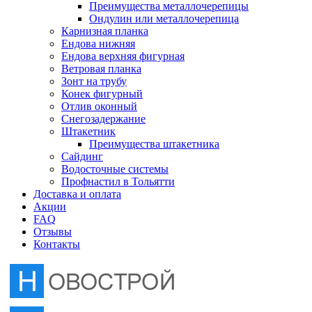
Преимущества металлочерепицы
Отлив оконный
Ондулин или металлочерепица
Карнизная планка
Ендова нижняя
Снегозадержание
Ендова верхняя фигурная
Ветровая планка
Зонт на трубу
Штакетник
Конек фигурный
Отлив оконный
Снегозадержание
Сайдинг
Штакетник
Преимущества штакетника
Сайдинг
Водосточные системы
Водосточные системы
Профнастил в Тольятти
Профнастил в Тольятти
Доставка и оплата
Акции
FAQ
Отзывы
Контакты