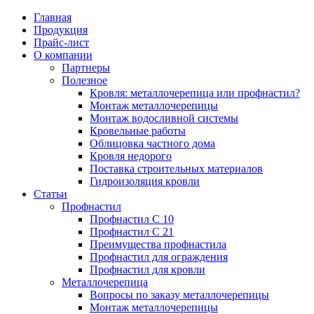
Главная
Продукция
Прайс-лист
Партнеры
Цена на профнастил
Профнастил
Кровля: металл
Профнастил С 
Вопросы по за
Преимущества 
О компании
профнастил?
Партнеры
Полезное
Цена на металлочерепицу
Полезное
Металлочерепица
Профнастил С 
Монтаж метал
Кровля: металлочерепица или профнастил?
Монтаж метал
Монтаж металлочерепицы
Монтаж водосливной системы
Карнизная планка
Преимущества 
Преимущества 
Кровельные работы
Монтаж водосл
Облицовка частного дома
Кровля недорого
Ендова нижняя
Профнастил дл
Ондулин или м
Поставка строительных материалов
Кровельные ра
Гидроизоляция кровли
Ендова верхняя фигурная
Профнастил дл
Статьи
Профнастил
Облицовка час
Профнастил С 10
Ветровая планка
Профнастил С 21
Кровля недоро
Преимущества профнастила
Профнастил для ограждения
Зонт на трубу
Профнастил для кровли
Поставка стро
Металлочерепица
Вопросы по заказу металлочерепицы
Конек фигурный
Монтаж металлочерепицы
Гидроизоляция