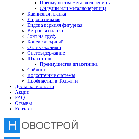
Преимущества металлочерепицы
Отлив оконный
Ондулин или металлочерепица
Карнизная планка
Ендова нижняя
Снегозадержание
Ендова верхняя фигурная
Ветровая планка
Зонт на трубу
Штакетник
Конек фигурный
Отлив оконный
Снегозадержание
Сайдинг
Штакетник
Преимущества штакетника
Сайдинг
Водосточные системы
Водосточные системы
Профнастил в Тольятти
Профнастил в Тольятти
Доставка и оплата
Акции
FAQ
Отзывы
Контакты