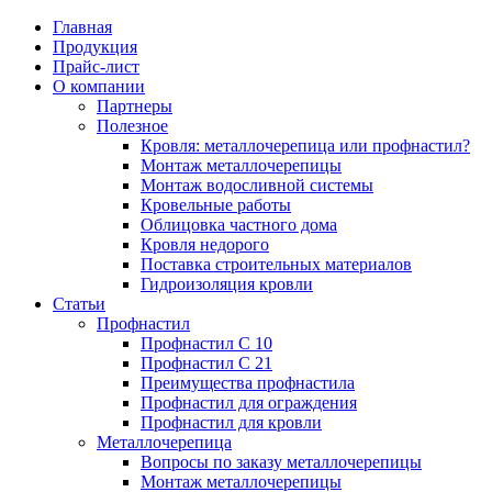
Главная
Продукция
Прайс-лист
Партнеры
Цена на профнастил
Профнастил
Кровля: металл
Профнастил С 
Вопросы по за
Преимущества 
О компании
профнастил?
Партнеры
Полезное
Цена на металлочерепицу
Полезное
Металлочерепица
Профнастил С 
Монтаж метал
Кровля: металлочерепица или профнастил?
Монтаж метал
Монтаж металлочерепицы
Монтаж водосливной системы
Карнизная планка
Преимущества 
Преимущества 
Кровельные работы
Монтаж водосл
Облицовка частного дома
Кровля недорого
Ендова нижняя
Профнастил дл
Ондулин или м
Поставка строительных материалов
Кровельные ра
Гидроизоляция кровли
Ендова верхняя фигурная
Профнастил дл
Статьи
Профнастил
Облицовка час
Профнастил С 10
Ветровая планка
Профнастил С 21
Кровля недоро
Преимущества профнастила
Профнастил для ограждения
Зонт на трубу
Профнастил для кровли
Поставка стро
Металлочерепица
Вопросы по заказу металлочерепицы
Конек фигурный
Монтаж металлочерепицы
Гидроизоляция