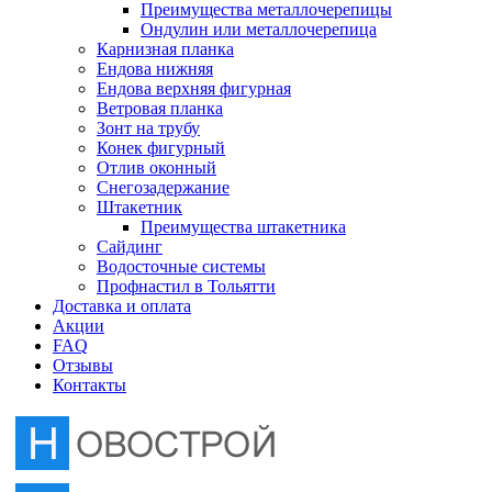
Преимущества металлочерепицы
Отлив оконный
Ондулин или металлочерепица
Карнизная планка
Ендова нижняя
Снегозадержание
Ендова верхняя фигурная
Ветровая планка
Зонт на трубу
Штакетник
Конек фигурный
Отлив оконный
Снегозадержание
Сайдинг
Штакетник
Преимущества штакетника
Сайдинг
Водосточные системы
Водосточные системы
Профнастил в Тольятти
Профнастил в Тольятти
Доставка и оплата
Акции
FAQ
Отзывы
Контакты