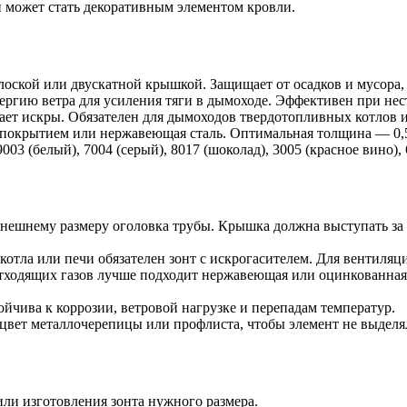
 может стать декоративным элементом кровли.
лоской или двускатной крышкой. Защищает от осадков и мусора,
ергию ветра для усиления тяги в дымоходе. Эффективен при нес
ает искры. Обязателен для дымоходов твердотопливных котлов и
 покрытием или нержавеющая сталь. Оптимальная толщина — 0,5 
3 (белый), 7004 (серый), 8017 (шоколад), 3005 (красное вино), 
нешнему размеру оголовка трубы. Крышка должна выступать за к
отла или печи обязателен зонт с искрогасителем. Для вентиляци
тходящих газов лучше подходит нержавеющая или оцинкованная
ойчива к коррозии, ветровой нагрузке и перепадам температур.
 цвет металлочерепицы или профлиста, чтобы элемент не выделя
или изготовления зонта нужного размера.