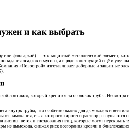
 нужен и как выбрать
убу или флюгаркой) — это защитный металлический элемент, кот
падания осадков и мусора, а в ряде конструкций ещё и улучшает 
. Компания «Новострой» изготавливает доборные и защитные эле
).
ен
шкой-зонтиком, который крепится на оголовок трубы. Несмотря 
ега внутрь трубы, что особенно важно для дымоходов и вентил
ы от намокания, из-за которого кирпич и раствор разрушаются п
я листвы, веток и гнездования птиц, которые могут перекрыть тя
ры из дымохода, снижая риск возгорания кровли и близлежащих