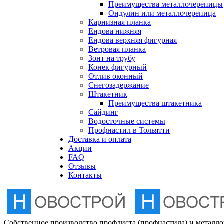
Преимущества металлочерепицы
Отлив оконный
Ондулин или металлочерепица
Карнизная планка
Ендова нижняя
Снегозадержание
Ендова верхняя фигурная
Ветровая планка
Зонт на трубу
Штакетник
Конек фигурный
Отлив оконный
Снегозадержание
Сайдинг
Штакетник
Преимущества штакетника
Сайдинг
Водосточные системы
Водосточные системы
Профнастил в Тольятти
Профнастил в Тольятти
Доставка и оплата
Акции
FAQ
Отзывы
Контакты
Собственное производство профлиста (профнастила) и металл