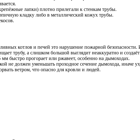
вается.
(крепёжные лапки) плотно прилегали к стенкам трубы.
рпичную кладку либо в металлический кожух трубы.
екосов.
ливных котлов и печей это нарушение пожарной безопасности. И
щает трубу, а слишком большой выглядит неаккуратно и создаёт
5 мм быстро прогорает или ржавеет, особенно на дымоходах.
кой не должен уменьшать проходное сечение дымохода, иначе ух
рвать ветром, что опасно для кровли и людей.