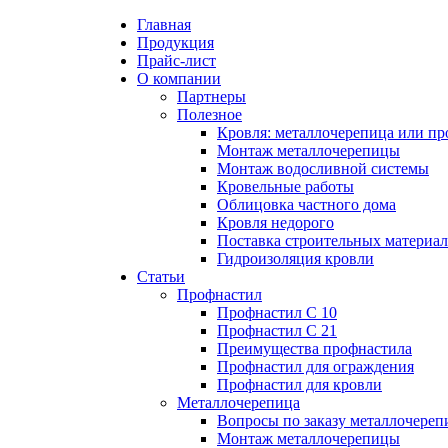
Главная
Продукция
Прайс-лист
Партнеры
Цена на профнастил
Профнастил
Кровля: металл
Профнастил С 
Вопросы по за
Преимущества 
О компании
профнастил?
Партнеры
Полезное
Цена на металлочерепицу
Полезное
Металлочерепица
Профнастил С 
Монтаж метал
Кровля: металлочерепица или пр
Монтаж метал
Монтаж металлочерепицы
Монтаж водосливной системы
Карнизная планка
Преимущества 
Преимущества 
Кровельные работы
Монтаж водосл
Облицовка частного дома
Кровля недорого
Ендова нижняя
Профнастил дл
Ондулин или м
Поставка строительных материа
Кровельные ра
Гидроизоляция кровли
Ендова верхняя фигурная
Профнастил дл
Статьи
Профнастил
Облицовка час
Профнастил С 10
Ветровая планка
Профнастил С 21
Кровля недоро
Преимущества профнастила
Профнастил для ограждения
Зонт на трубу
Профнастил для кровли
Поставка стро
Металлочерепица
Вопросы по заказу металлочере
Конек фигурный
Монтаж металлочерепицы
Гидроизоляция