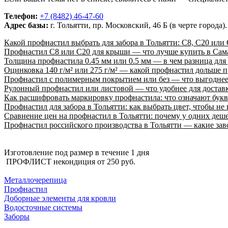
Телефон:
+7 (8482) 46-47-60
Адрес базы:
г. Тольятти, пр. Московский, 46 Б (в черте город
Какой профнастил выбрать для забора в Тольятти: С8, С20 или
Профнастил С8 или С20 для крыши — что лучше купить в Сам
Толщина профнастила 0.45 мм или 0.5 мм — в чем разница для
Оцинковка 140 г/м² или 275 г/м² — какой профнастил дольше 
Профнастил с полимерным покрытием или без — что выгоднее 
Рулонный профнастил или листовой — что удобнее для достав
Как расшифровать маркировку профнастила: что означают бук
Профнастил для забора в Тольятти: как выбрать цвет, чтобы не
Сравнение цен на профнастил в Тольятти: почему у одних деше
Профнастил российского производства в Тольятти — какие за
Изготовление под размер в течение 1 дня
ПРОФЛИСТ некондиция от
250 руб.
КАТАЛОГ ПРОДУКЦИИ
Металлочерепица
Профнастил
Доборные элементы для кровли
Водосточные системы
Заборы
ПОКУПАТЕЛЯМ