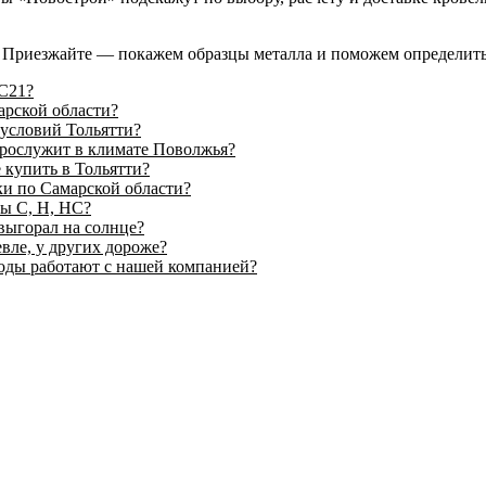
а). Приезжайте — покажем образцы металла и поможем определит
 С21?
арской области?
 условий Тольятти?
прослужит в климате Поволжья?
купить в Тольятти?
ки по Самарской области?
вы С, Н, НС?
 выгорал на солнце?
вле, у других дороже?
воды работают с нашей компанией?