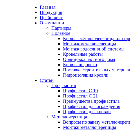
Главная
Продукция
Прайс-лист
Партнеры
Цена на профнастил
Профнастил
Кровля: металл
Профнастил С 
Вопросы по за
Преимущества 
О компании
профнастил?
Партнеры
Полезное
Цена на металлочерепицу
Полезное
Металлочерепица
Профнастил С 
Монтаж метал
Кровля: металлочерепица или пр
Монтаж метал
Монтаж металлочерепицы
Монтаж водосливной системы
Карнизная планка
Преимущества 
Преимущества 
Кровельные работы
Монтаж водосл
Облицовка частного дома
Кровля недорого
Ендова нижняя
Профнастил дл
Ондулин или м
Поставка строительных материа
Кровельные ра
Гидроизоляция кровли
Ендова верхняя фигурная
Профнастил дл
Статьи
Профнастил
Облицовка час
Профнастил С 10
Ветровая планка
Профнастил С 21
Кровля недоро
Преимущества профнастила
Профнастил для ограждения
Зонт на трубу
Профнастил для кровли
Поставка стро
Металлочерепица
Вопросы по заказу металлочере
Конек фигурный
Монтаж металлочерепицы
Гидроизоляция