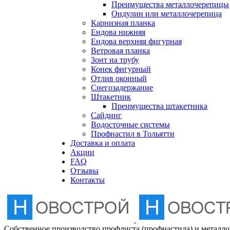
Преимущества металлочерепицы
Отлив оконный
Ондулин или металлочерепица
Карнизная планка
Ендова нижняя
Снегозадержание
Ендова верхняя фигурная
Ветровая планка
Зонт на трубу
Штакетник
Конек фигурный
Отлив оконный
Снегозадержание
Сайдинг
Штакетник
Преимущества штакетника
Сайдинг
Водосточные системы
Водосточные системы
Профнастил в Тольятти
Профнастил в Тольятти
Доставка и оплата
Акции
FAQ
Отзывы
Контакты
Собственное производство профлиста (профнастила) и металл