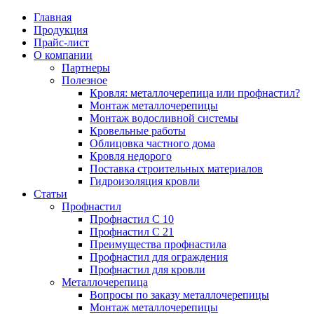
Главная
Продукция
Прайс-лист
Партнеры
Цена на профнастил
Профнастил
Кровля: металл
Профнастил С 
Вопросы по за
Преимущества 
О компании
профнастил?
Партнеры
Полезное
Цена на металлочерепицу
Полезное
Металлочерепица
Профнастил С 
Монтаж метал
Кровля: металлочерепица или профнастил?
Монтаж метал
Монтаж металлочерепицы
Монтаж водосливной системы
Карнизная планка
Преимущества 
Преимущества 
Кровельные работы
Монтаж водосл
Облицовка частного дома
Кровля недорого
Ендова нижняя
Профнастил дл
Ондулин или м
Поставка строительных материалов
Кровельные ра
Гидроизоляция кровли
Ендова верхняя фигурная
Профнастил дл
Статьи
Профнастил
Облицовка час
Профнастил С 10
Ветровая планка
Профнастил С 21
Кровля недоро
Преимущества профнастила
Профнастил для ограждения
Зонт на трубу
Профнастил для кровли
Поставка стро
Металлочерепица
Вопросы по заказу металлочерепицы
Конек фигурный
Монтаж металлочерепицы
Гидроизоляция