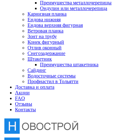
Преимущества металлочерепицы
Отлив оконный
Ондулин или металлочерепица
Карнизная планка
Ендова нижняя
Снегозадержание
Ендова верхняя фигурная
Ветровая планка
Зонт на трубу
Штакетник
Конек фигурный
Отлив оконный
Снегозадержание
Сайдинг
Штакетник
Преимущества штакетника
Сайдинг
Водосточные системы
Водосточные системы
Профнастил в Тольятти
Профнастил в Тольятти
Доставка и оплата
Акции
FAQ
Отзывы
Контакты