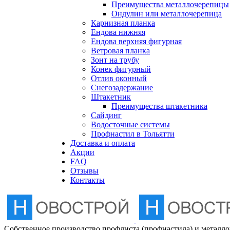
Преимущества металлочерепицы
Отлив оконный
Ондулин или металлочерепица
Карнизная планка
Ендова нижняя
Снегозадержание
Ендова верхняя фигурная
Ветровая планка
Зонт на трубу
Штакетник
Конек фигурный
Отлив оконный
Снегозадержание
Сайдинг
Штакетник
Преимущества штакетника
Сайдинг
Водосточные системы
Водосточные системы
Профнастил в Тольятти
Профнастил в Тольятти
Доставка и оплата
Акции
FAQ
Отзывы
Контакты
Собственное производство профлиста (профнастила) и металл