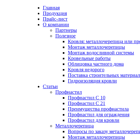
Главная
Продукция
Прайс-лист
Партнеры
Цена на профнастил
Профнастил
Кровля: металл
Профнастил С 
Вопросы по за
Преимущества 
О компании
профнастил?
Партнеры
Полезное
Цена на металлочерепицу
Полезное
Металлочерепица
Профнастил С 
Монтаж метал
Кровля: металлочерепица или пр
Монтаж метал
Монтаж металлочерепицы
Монтаж водосливной системы
Карнизная планка
Преимущества 
Преимущества 
Кровельные работы
Монтаж водосл
Облицовка частного дома
Кровля недорого
Ендова нижняя
Профнастил дл
Ондулин или м
Поставка строительных материа
Кровельные ра
Гидроизоляция кровли
Ендова верхняя фигурная
Профнастил дл
Статьи
Профнастил
Облицовка час
Профнастил С 10
Ветровая планка
Профнастил С 21
Кровля недоро
Преимущества профнастила
Профнастил для ограждения
Зонт на трубу
Профнастил для кровли
Поставка стро
Металлочерепица
Вопросы по заказу металлочере
Конек фигурный
Монтаж металлочерепицы
Гидроизоляция