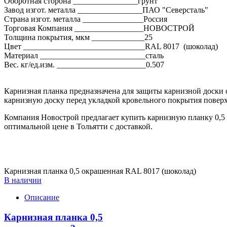
Оборотная сторона ________________грунт
Завод изгот. металла ________________ПАО "Северсталь"
Страна изгот. металла _______________Россия
Торговая Компания _________________НОВОСТРОЙ
Толщина покрытия, мкм _____________25
Цвет ______________________________RAL 8017 (шоколад)
Материал __________________________сталь
Вес. кг/ед.изм. ______________________0.507
Карнизная планка предназначена для защиты карнизной доски о
карнизную доску перед укладкой кровельного покрытия повер
Компания Новострой предлагает купить карнизную планку 0,5
оптимальной цене в Тольятти с доставкой.
Карнизная планка 0,5 окрашенная RAL 8017 (шоколад)
В наличии
Описание
Карнизная планка 0,5