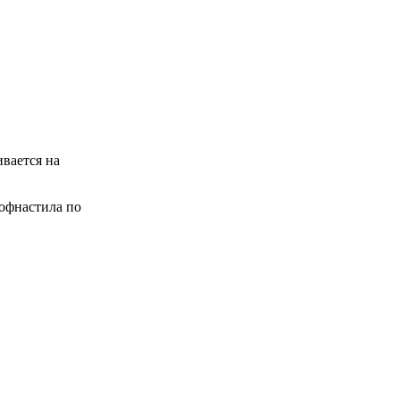
ивается на
офнастила по