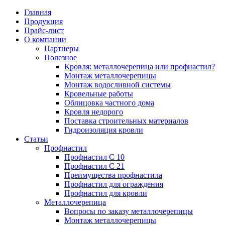
Главная
Продукция
Прайс-лист
Партнеры
Цена на профнастил
Профнастил
Кровля: металл
Профнастил С 
Вопросы по за
Преимущества 
О компании
профнастил?
Партнеры
Полезное
Цена на металлочерепицу
Полезное
Металлочерепица
Профнастил С 
Монтаж метал
Кровля: металлочерепица или профнастил?
Монтаж метал
Монтаж металлочерепицы
Монтаж водосливной системы
Карнизная планка
Преимущества 
Преимущества 
Кровельные работы
Монтаж водосл
Облицовка частного дома
Кровля недорого
Ендова нижняя
Профнастил дл
Ондулин или м
Поставка строительных материалов
Кровельные ра
Гидроизоляция кровли
Ендова верхняя фигурная
Профнастил дл
Статьи
Профнастил
Облицовка час
Профнастил С 10
Ветровая планка
Профнастил С 21
Кровля недоро
Преимущества профнастила
Профнастил для ограждения
Зонт на трубу
Профнастил для кровли
Поставка стро
Металлочерепица
Вопросы по заказу металлочерепицы
Конек фигурный
Монтаж металлочерепицы
Гидроизоляция