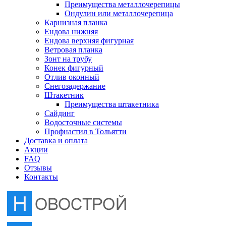
Преимущества металлочерепицы
Отлив оконный
Ондулин или металлочерепица
Карнизная планка
Ендова нижняя
Снегозадержание
Ендова верхняя фигурная
Ветровая планка
Зонт на трубу
Штакетник
Конек фигурный
Отлив оконный
Снегозадержание
Сайдинг
Штакетник
Преимущества штакетника
Сайдинг
Водосточные системы
Водосточные системы
Профнастил в Тольятти
Профнастил в Тольятти
Доставка и оплата
Акции
FAQ
Отзывы
Контакты