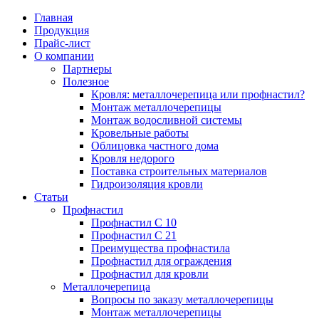
Главная
Продукция
Прайс-лист
Партнеры
Цена на профнастил
Профнастил
Кровля: металл
Профнастил С 
Вопросы по за
Преимущества 
О компании
профнастил?
Партнеры
Полезное
Цена на металлочерепицу
Полезное
Металлочерепица
Профнастил С 
Монтаж метал
Кровля: металлочерепица или профнастил?
Монтаж метал
Монтаж металлочерепицы
Монтаж водосливной системы
Карнизная планка
Преимущества 
Преимущества 
Кровельные работы
Монтаж водосл
Облицовка частного дома
Кровля недорого
Ендова нижняя
Профнастил дл
Ондулин или м
Поставка строительных материалов
Кровельные ра
Гидроизоляция кровли
Ендова верхняя фигурная
Профнастил дл
Статьи
Профнастил
Облицовка час
Профнастил С 10
Ветровая планка
Профнастил С 21
Кровля недоро
Преимущества профнастила
Профнастил для ограждения
Зонт на трубу
Профнастил для кровли
Поставка стро
Металлочерепица
Вопросы по заказу металлочерепицы
Конек фигурный
Монтаж металлочерепицы
Гидроизоляция