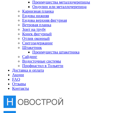
Преимущества металлочерепицы
Отлив оконный
Ондулин или металлочерепица
Карнизная планка
Ендова нижняя
Снегозадержание
Ендова верхняя фигурная
Ветровая планка
Зонт на трубу
Штакетник
Конек фигурный
Отлив оконный
Снегозадержание
Сайдинг
Штакетник
Преимущества штакетника
Сайдинг
Водосточные системы
Водосточные системы
Профнастил в Тольятти
Профнастил в Тольятти
Доставка и оплата
Акции
FAQ
Отзывы
Контакты